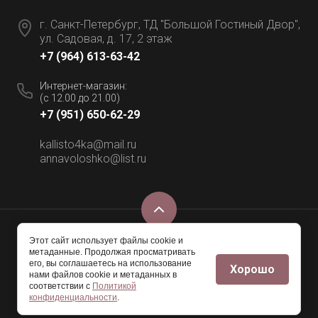
г. Санкт-Петербург, ТД "Большой Гостиный Двор",
ул. Садовая, д. 17, 2 этаж
+7 (964) 613-63-42
Интернет-магазин:
(с 12.00 до 21.00)
+7 (951) 650-62-29
kallisto4ka@mail.ru
annavoloshko@list.ru
Этот сайт использует файлы cookie и
© 2016 - 2026 Меховой салон ANNA VOLOSHKO
метаданные. Продолжая просматривать
его, вы соглашаетесь на использование
Хорошо
нами файлов cookie и метаданных в
соответствии с
Политикой
конфиденциальности
.
Сайт создан в:
megagroup.ru