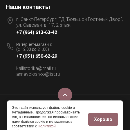
Наши контакты
г. Санкт-Петербург, ТД "Большой Гостиный Двор",
ул. Садовая, д. 17, 2 этаж
+7 (964) 613-63-42
Интернет-магазин:
(с 12.00 до 21.00)
+7 (951) 650-62-29
kallisto4ka@mail.ru
annavoloshko@list.ru
Этот сайт использует файлы cookie и
© 2016 - 2026 Меховой салон ANNA VOLOSHKO
метаданные. Продолжая просматривать
его, вы соглашаетесь на использование
Хорошо
нами файлов cookie и метаданных в
соответствии с
Политикой